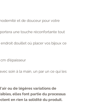
l'humidité.
éponges abrasives
5 ouvrés.
Des patins anti-d
éviter tout risque
Livraison offerte 
chaque objet.
€​​​
odernité et de douceur pour votre
Livraison gratuite
d'Épinal ( 88 000)
pportera une touche réconfortante tout
remise en main pro
Paiement
: Via Str
 endroit douillet où placer vos bijoux ce
,8 cm d'épaisseur
vec soin à la main, un par un ce qui les
d'air ou de légères variations de
sibles, elles font partie du processus
ctent en rien la solidité du produit.