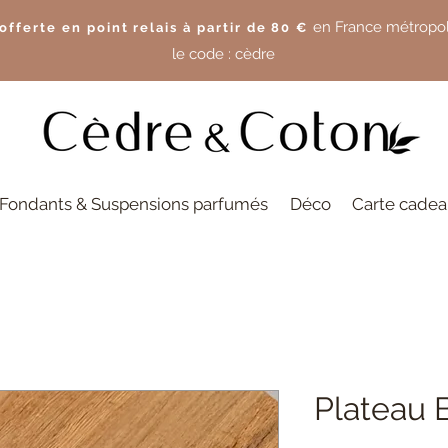
en France
métropol
 offerte en point relais à partir de 80 €
le code :
cèdre
Fondants & Suspensions parfumés
Déco
Carte cade
Plateau 