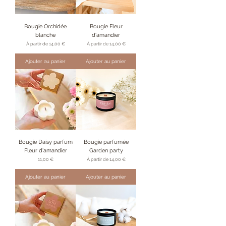
Bougie Orchidée
Bougie Fleur
blanche
d'amandier
Prix promotionnel
Prix promotionnel
À partir de
14,00 €
À partir de
14,00 €
Ajouter au panier
Ajouter au panier
Bougie Daisy parfum
Bougie parfumée
Fleur d'amandier
Garden party
Prix
Prix promotionnel
11,00 €
À partir de
14,00 €
Ajouter au panier
Ajouter au panier