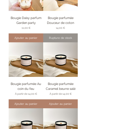
Bougie Daisy parfum
Bougie parfumée
Garden party
Douceur de coton
Prix
Prix
11,00 €
14,00 €
Ajouter au panier
Rupture de stock
Bougie parfumée Au
Bougie parfumée
coin du feu
Caramel beurre salé
Prix promotionnel
Prix promotionnel
À partir de
14,00 €
À partir de
14,00 €
Ajouter au panier
Ajouter au panier