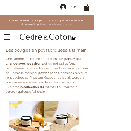
Connexion
Livraison offerte en point relais à partir de 80 €
en
France
métropolitaine avec le code :
cèdre
Les bougies en pot fabriquées à la main
Une flamme qui éclaire doucement,
un parfum qui
change avec les saisons
, et un pot qui se fond
naturellement dans votre déco. Les bougies en pot sont
coulées à la main par
petites séries
, dans des senteurs
renouvelées au fil de l'année, pour qu'il y ait toujours
une nouvelle ambiance à découvrir chez vous.
Explorez
la collection du moment
et trouvez la
senteur qui vous fait envie.