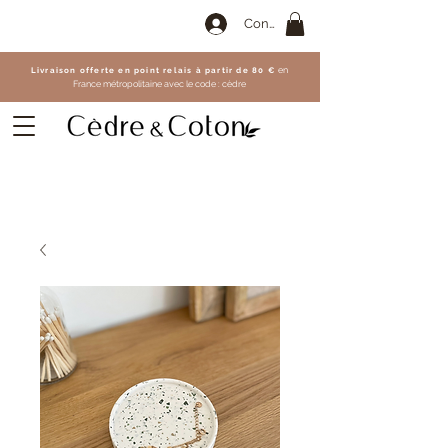
Connexion
Livraison offerte en point relais à partir de 80 €
en
France
métropolitaine avec le code :
cèdre